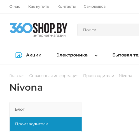
О нас
Как купить
Контакты
Самовывоз
Акции
Электроника
Бытовая те
Главная
-
Справочная информация
-
Производители
-
Nivona
Nivona
Блог
Производители