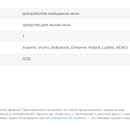
для роботов-мойщиков окон
средство для мытья окон
1
Xiaomi, Viomi, Roborock, Dreame, Hobot, Lydsto, AENO
0.22
чной офертой. Производители оставляют за собой право изменять внешний вид,
авцов и потребителей. Просим вас отнестись с пониманием к данному факту и за
вара. Будем благодарны вам за
сообщение об ошибках
— это поможет сделать наш