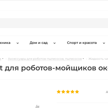
хника
Дом и сад
Спорт и красота
а
-
Аксессуары для роботов-пылесосов, пылесосов
-
Жидкость чи
t для роботов-мойщиков о
А