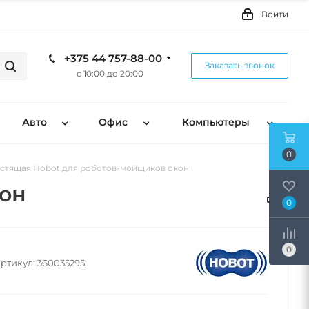
Войти
+375 44 757-88-00
Заказать звонок
с 10:00 до 20:00
Авто
Офис
Компьютеры
0
стящая Hobot для роботов-мойщиков окон
кон
0
0
ртикул:
360035295