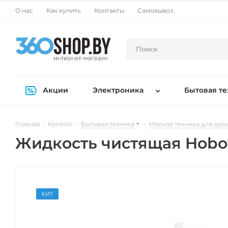
О нас
Как купить
Контакты
Самовывоз
Акции
Электроника
Бытовая те
Главная
-
Каталог
-
Бытовая техника
-
Мелкая техника для дом
Жидкость чистящая Hobo
ХИТ