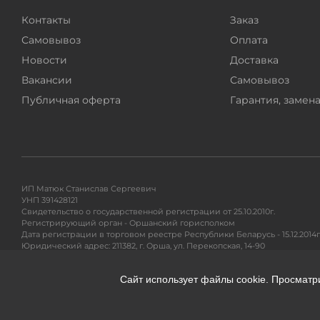
Контакты
Заказ
Самовывоз
Оплата
Новости
Доставка
Вакансии
Самовывоз
Публичная оферта
Гарантия, замена
ИП Матюк Станислав Сергеевич
УНП 391428121
Свидетельство о государственной регистрации от 25.10.2010г.
Регистрирующий орган - Оршанский горисполком
Дата регистрации в торговом реестре Республики Беларусь - 15.12.2014г
Юридический адрес: 211382, г. Орша, ул. Перекопская, 14-90
Адрес для почтовых отправлений: 220104, ул. Петра Глебки 11/1, п/я 71
Сайт использует файлы cookie. Просматр
Гарантийное и сервисное обслуживание, разрешение вопросов покупа
Тел. +375295299191
e-mail:
info@360shop.by