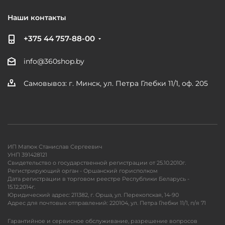
Наши контакты
+375 44 757-88-00
info@360shop.by
Самовывоз: г. Минск, ул. Петра Глебки 11/1, оф. 205
ИП Матюк Станислав Сергеевич
УНП 391428121
Свидетельство о государственной регистрации от 25.10.2010г.
Регистрирующий орган - Оршанский горисполком
Дата регистрации в торговом реестре Республики Беларусь -
15.12.2014г.
Юридический адрес: 211382, г. Орша, ул. Перекопская, 14-90
Адрес для почтовых отправлений: 220104, ул. Петра Глебки 11/1, п/я 71
Гарантийное и сервисное обслуживание, разрешение вопросов