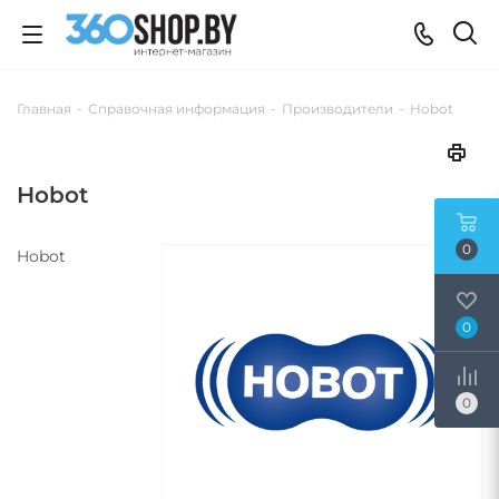
Главная
-
Справочная информация
-
Производители
-
Hobot
Hobot
0
Hobot
0
0