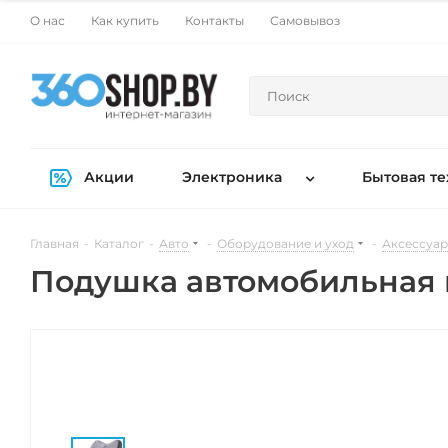
О нас
Как купить
Контакты
Самовывоз
Акции
Электроника
Бытовая те
Главная
-
Каталог
-
Авто
-
Оборудование и уход
-
Аксессуар
Подушка автомобильная 