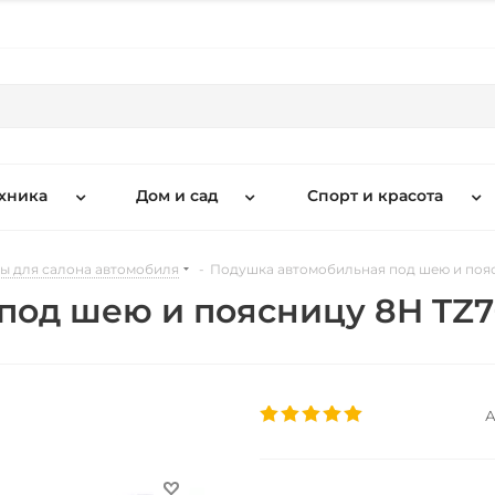
хника
Дом и сад
Спорт и красота
ы для салона автомобиля
-
Подушка автомобильная под шею и пояс
под шею и поясницу 8H TZ7
А