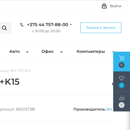
Войти
+375 44 757-88-00
Заказать звонок
с 10:00 до 20:00
Авто
Офис
Компьютеры
0
ницу 8H TZ7+K15
+K15
0
0
ртикул:
360037381
Производитель:
8H