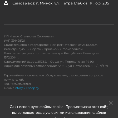
Самовывоз: г. Минск, ул. Петра Глебки 11/1, оф. 205
ИП Матюк Станислав Сергеевич
УНП 391428121
Свидетельство о государственной регистрации от 25.10.2010г.
Регистрирующий орган - Оршанский горисполком
Дата регистрации в торговом реестре Республики Беларусь -
15.12.2014г.
Юридический адрес: 211382, г. Орша, ул. Перекопская, 14-90
Адрес для почтовых отправлений: 220104, ул. Петра Глебки 11/1, п/я 71
Гарантийное и сервисное обслуживание, разрешение вопросов
покупателей:
Тел. +375295299191
e-mail:
info@360shop.by
Версия для печати
Сайт использует файлы cookie. Просматривая этот сайт,
вы соглашаетесь с условиями использования файлов