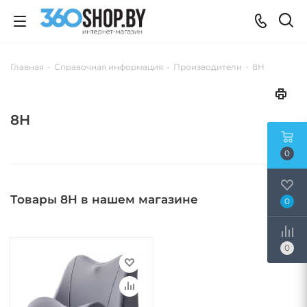
Главная
-
Справочная информация
-
Производители
-
8H
8H
0
Товары 8H в нашем магазине
0
0