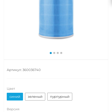
Артикул:
360036740
Цвет
синий
зеленый
пурпурный
Версия