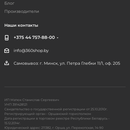
Блог
Производители
Наши контакты
+375 44 757-88-00
info@360shop.by
Самовывоз: г. Минск, ул. Петра Глебки 11/1, оф. 205
ИП Матюк Станислав Сергеевич
УНП 391428121
Свидетельство о государственной регистрации от 25.10.2010г.
Регистрирующий орган - Оршанский горисполком
Дата регистрации в торговом реестре Республики Беларусь -
15.12.2014г.
Юридический адрес: 211382, г. Орша, ул. Перекопская, 14-90