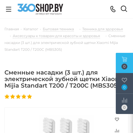
Главная
-
Каталог
-
Бытовая техника
-
Техника для здоровья
-
Аксессуары к товарам для красоты и здоровья
-
Сменные
насадки (3 шт.) для электрической зубной щетки Xiaomi Mijia
Standart T200 / T200C (MBS305)
0
Сменные насадки (3 шт.) для
электрической зубной щетки Xiaomi
Mijia Standart T200 / T200C (MBS305)
0
0