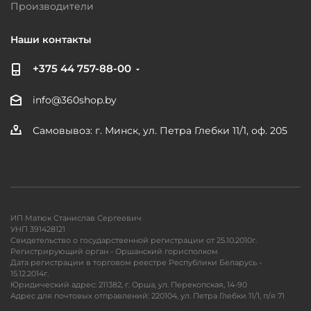
Производители
Наши контакты
+375 44 757-88-00
info@360shop.by
Самовывоз: г. Минск, ул. Петра Глебки 11/1, оф. 205
ИП Матюк Станислав Сергеевич
УНП 391428121
Свидетельство о государственной регистрации от 25.10.2010г.
Регистрирующий орган - Оршанский горисполком
Дата регистрации в торговом реестре Республики Беларусь -
15.12.2014г.
Юридический адрес: 211382, г. Орша, ул. Перекопская, 14-90
Адрес для почтовых отправлений: 220104, ул. Петра Глебки 11/1, п/я 71