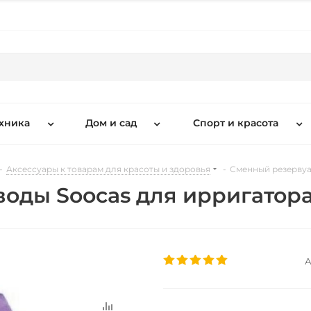
хника
Дом и сад
Спорт и красота
-
Аксессуары к товарам для красоты и здоровья
-
Сменный резервуа
оды Soocas для ирригатора
А