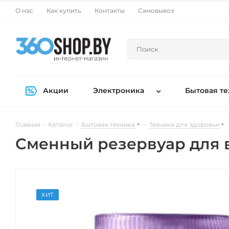
О нас
Как купить
Контакты
Самовывоз
Акции
Электроника
Бытовая те
Главная
-
Каталог
-
Бытовая техника
-
Техника для здоровья
Сменный резервуар для в
ХИТ