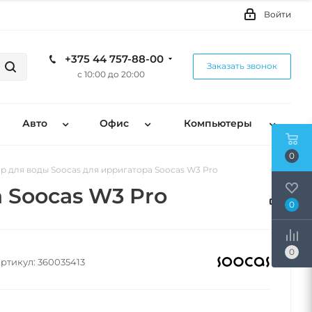
Войти
+375 44 757-88-00
Заказать звонок
с 10:00 до 20:00
Авто
Офис
Компьютеры
0
р для воды Soocas для ирригатора Soocas W3 Pro
 Soocas W3 Pro
0
0
ртикул:
360035413