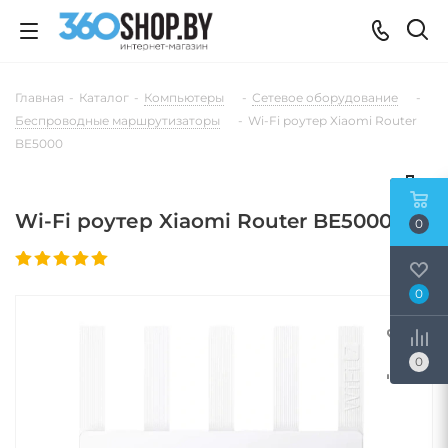
Главная
-
Каталог
-
Компьютеры
-
Сетевое оборудование
-
Беспроводные маршрутизаторы
-
Wi-Fi роутер Xiaomi Router
BE5000
Wi-Fi роутер Xiaomi Router BE5000
0
0
0