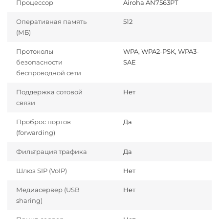
Процессор
Airoha AN7563PT
Оперативная память
512
(МБ)
Протоколы
WPA, WPA2-PSK, WPA3-
безопасности
SAE
беспроводной сети
Поддержка сотовой
Нет
связи
Проброс портов
Да
(forwarding)
Фильтрация трафика
Да
Шлюз SIP (VoIP)
Нет
Медиасервер (USB
Нет
sharing)