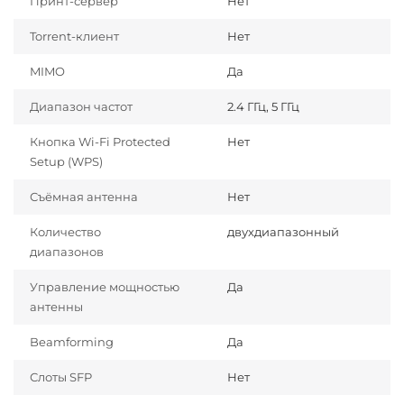
Принт-сервер
Нет
Torrent-клиент
Нет
MIMO
Да
Диапазон частот
2.4 ГГц, 5 ГГц
Кнопка Wi-Fi Protected
Нет
Setup (WPS)
Съёмная антенна
Нет
Количество
двухдиапазонный
диапазонов
Управление мощностью
Да
антенны
Beamforming
Да
Слоты SFP
Нет