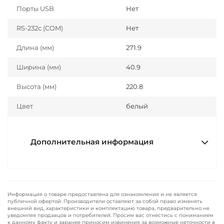
Порты USB
Нет
RS-232c (COM)
Нет
Длина (мм)
271.9
Ширина (мм)
40.9
Высота (мм)
220.8
Цвет
белый
Дополнительная информация
Информация о товаре предоставлена для ознакомления и не является
публичной офертой. Производители оставляют за собой право изменять
внешний вид, характеристики и комплектацию товара, предварительно не
уведомляя продавцов и потребителей. Просим вас отнестись с пониманием
к данному факту и заранее приносим извинения за возможные неточности в