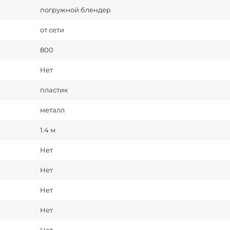
погружной блендер
от сети
800
Нет
пластик
металл
1.4 м
Нет
Нет
Нет
Нет