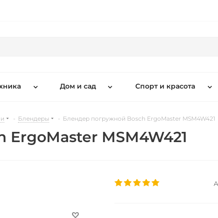
хника
Дом и сад
Спорт и красота
ни
-
Блендеры
-
Блендер погружной Bosch ErgoMaster MSM4W421
h ErgoMaster MSM4W421
А