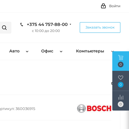
Войти
+375 44 757-88-00
Заказать звонок
с 10:00 до 20:00
Авто
Офис
Компьютеры
0
0
0
ртикул:
360036915