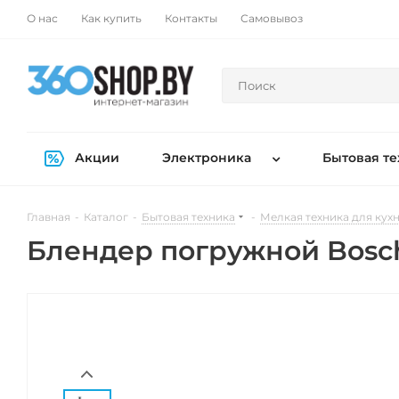
О нас
Как купить
Контакты
Самовывоз
Акции
Электроника
Бытовая те
Главная
-
Каталог
-
Бытовая техника
-
Мелкая техника для кух
Блендер погружной Bosc