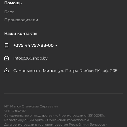
Помощь
Блог
Производители
Наши контакты
+375 44 757-88-00
info@360shop.by
Самовывоз: г. Минск, ул. Петра Глебки 11/1, оф. 205
ИП Матюк Станислав Сергеевич
УНП 391428121
Свидетельство о государственной регистрации от 25.10.2010г.
Регистрирующий орган - Оршанский горисполком
Дата регистрации в торговом реестре Республики Беларусь -