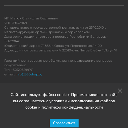
ИП Матюк Станислав Сергеевич
УНП 391428121
Свидетельство о государственной регистрации от 25.10.2010г.
Регистрирующий орган - Оршанский горисполком
Дата регистрации в торговом реестре Республики Беларусь -
15.12.2014г.
Юридический адрес: 211382, г. Орша, ул. Перекопская, 14-90
Адрес для почтовых отправлений: 220104, ул. Петра Глебки 11/1, п/я 71
Гарантийное и сервисное обслуживание, разрешение вопросов
покупателей:
Тел. +375295299191
e-mail:
info@360shop.by
Версия для печати
Сайт использует файлы cookie. Просматривая этот сайт,
вы соглашаетесь с условиями использования файлов
cookie и политикой конфиденциальности
Согласиться