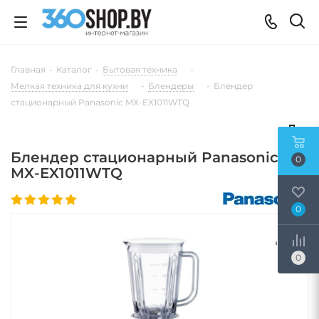
Главная
-
Каталог
-
Бытовая техника
-
Мелкая техника для кухни
-
Блендеры
-
Блендер
стационарный Panasonic MX-EX1011WTQ
Блендер стационарный Panasonic
0
MX-EX1011WTQ
0
0