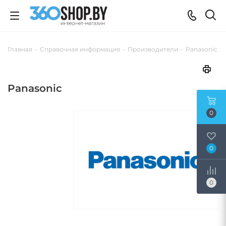
Главная
-
Справочная информация
-
Производители
-
Panasonic
Panasonic
0
0
0