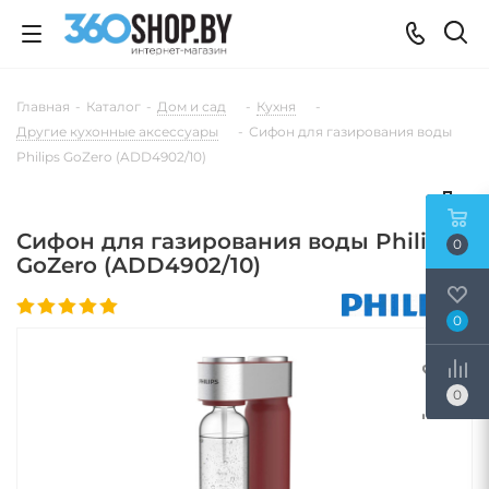
Главная
-
Каталог
-
Дом и сад
-
Кухня
-
Другие кухонные аксессуары
-
Сифон для газирования воды
Philips GoZero (ADD4902/10)
Сифон для газирования воды Philips
0
GoZero (ADD4902/10)
0
0