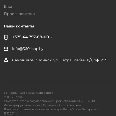
Блог
Производители
Наши контакты
+375 44 757-88-00
info@360shop.by
Самовывоз: г. Минск, ул. Петра Глебки 11/1, оф. 205
ИП Матюк Станислав Сергеевич
УНП 391428121
Свидетельство о государственной регистрации от 25.10.2010г.
Регистрирующий орган - Оршанский горисполком
Дата регистрации в торговом реестре Республики Беларусь -
15.12.2014г.