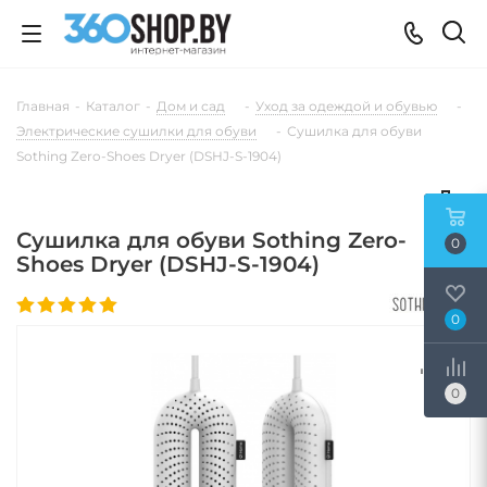
Главная
-
Каталог
-
Дом и сад
-
Уход за одеждой и обувью
-
Электрические сушилки для обуви
-
Сушилка для обуви
Sothing Zero-Shoes Dryer (DSHJ-S-1904)
Сушилка для обуви Sothing Zero-
0
Shoes Dryer (DSHJ-S-1904)
0
0