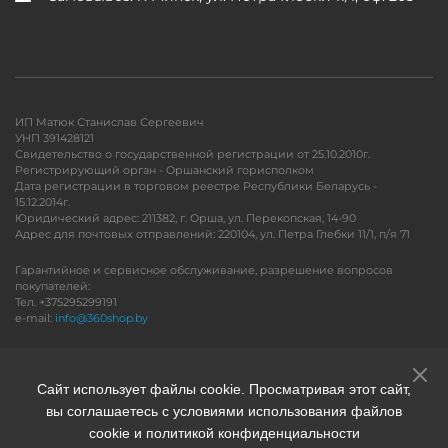
ИП Матюк Станислав Сергеевич
УНП 391428121
Свидетельство о государственной регистрации от 25.10.2010г.
Регистрирующий орган - Оршанский горисполком
Дата регистрации в торговом реестре Республики Беларусь -
15.12.2014г.
Юридический адрес: 211382, г. Орша, ул. Перекопская, 14-90
Адрес для почтовых отправлений: 220104, ул. Петра Глебки 11/1, п/я 71
Гарантийное и сервисное обслуживание, разрешение вопросов
покупателей:
Тел. +375295299191
e-mail:
info@360shop.by
Версия для печати
Сайт использует файлы cookie. Просматривая этот сайт,
вы соглашаетесь с условиями использования файлов
cookie и политикой конфиденциальности