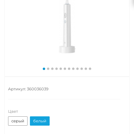
Артикул:
360036039
Цвет
серый
белый