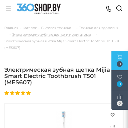
Главная
-
Каталог
-
Бытовая техника
-
Техника для здоровья
-
Электрические зубные щетки и ирригаторы
-
Электрическая зубная щетка Mijia Smart Electric Toothbrush T501
(MES607)
0
Электрическая зубная щетка Mijia
Smart Electric Toothbrush T501
(MES607)
0
0