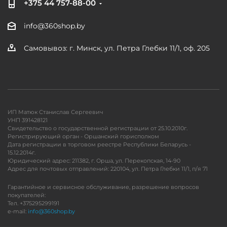
+375 44 757-88-00
info@360shop.by
Самовывоз: г. Минск, ул. Петра Глебки 11/1, оф. 205
ИП Матюк Станислав Сергеевич
УНП 391428121
Свидетельство о государственной регистрации от 25.10.2010г.
Регистрирующий орган - Оршанский горисполком
Дата регистрации в торговом реестре Республики Беларусь -
15.12.2014г.
Юридический адрес: 211382, г. Орша, ул. Перекопская, 14-90
Адрес для почтовых отправлений: 220104, ул. Петра Глебки 11/1, п/я 71
Гарантийное и сервисное обслуживание, разрешение вопросов
покупателей:
Тел. +375295299191
e-mail:
info@360shop.by