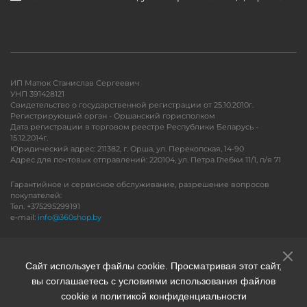
ИП Матюк Станислав Сергеевич
УНП 391428121
Свидетельство о государственной регистрации от 25.10.2010г.
Регистрирующий орган - Оршанский горисполком
Дата регистрации в торговом реестре Республики Беларусь -
15.12.2014г.
Юридический адрес: 211382, г. Орша, ул. Перекопская, 14-90
Адрес для почтовых отправлений: 220104, ул. Петра Глебки 11/1, п/я 71
Гарантийное и сервисное обслуживание, разрешение вопросов
покупателей:
Тел. +375295299191
e-mail:
info@360shop.by
Версия для печати
Сайт использует файлы cookie. Просматривая этот сайт,
вы соглашаетесь с условиями использования файлов
cookie и политикой конфиденциальности