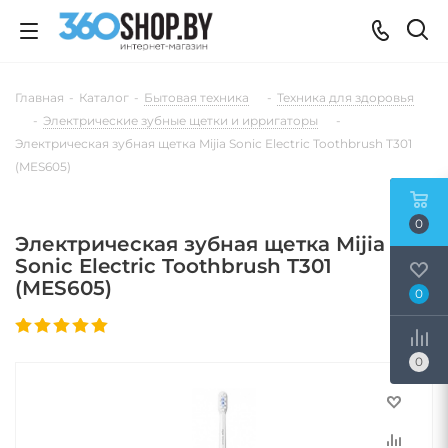
Главная
-
Каталог
-
Бытовая техника
-
Техника для здоровья
-
Электрические зубные щетки и ирригаторы
-
Электрическая зубная щетка Mijia Sonic Electric Toothbrush T301
(MES605)
0
Электрическая зубная щетка Mijia
Sonic Electric Toothbrush T301
(MES605)
0
0