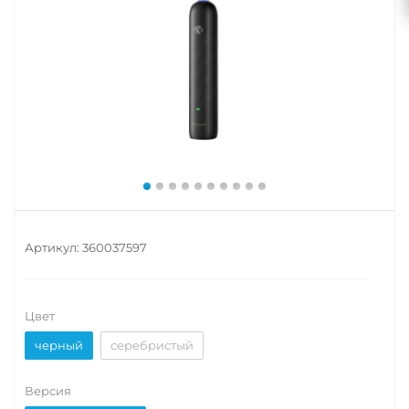
Артикул:
360037597
Цвет
черный
серебристый
Версия