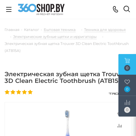
Главная
-
Каталог
-
Бытовая техника
-
Техника для здоровья
-
Электрические зубные щетки и ирригаторы
-
Электрическая зубная щетка Trouver 3D Clean Electric Toothbrush
(ATB15A)
0
Электрическая зубная щетка Trouver
3D Clean Electric Toothbrush (ATB15A)
0
0