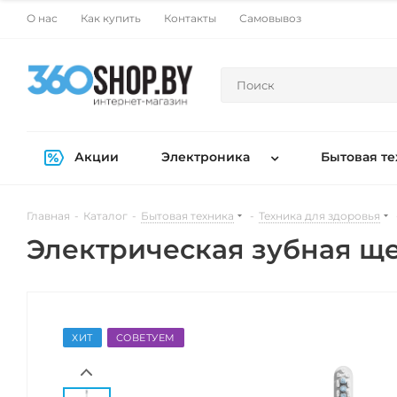
О нас
Как купить
Контакты
Самовывоз
Акции
Электроника
Бытовая те
Главная
-
Каталог
-
Бытовая техника
-
Техника для здоровья
Электрическая зубная щет
ХИТ
СОВЕТУЕМ