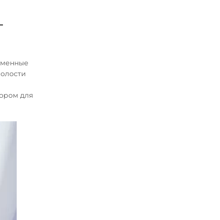
–
ременные
полости
ором для