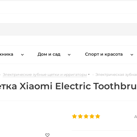
хника
Дом и сад
Спорт и красота
-
Электрические зубные щетки и ирригаторы
-
Электрическая зубная
ка Xiaomi Electric Toothbru
А