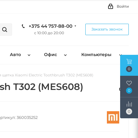
Войти
+375 44 757-88-00
Заказать звонок
с 10:00 до 20:00
Авто
Офис
Компьютеры
0
 щетка Xiaomi Electric Toothbrush T302 (MES608)
sh T302 (MES608)
0
0
ртикул:
360035252