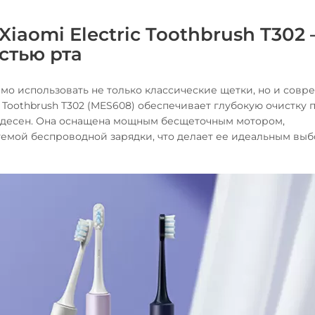
iaomi Electric Toothbrush T302 
стью рта
имо использовать не только классические щетки, но и сов
c Toothbrush T302 (MES608) обеспечивает глубокую очистку 
ье десен. Она оснащена мощным бесщеточным мотором,
емой беспроводной зарядки, что делает ее идеальным выб