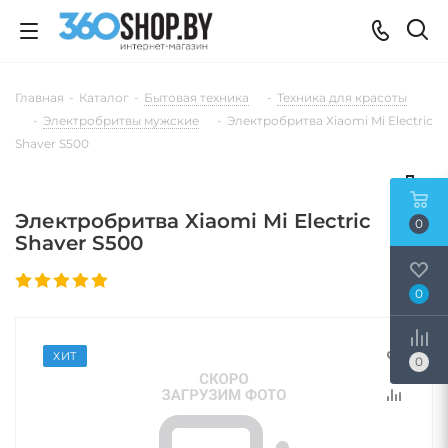
Главная
-
Каталог
-
Бытовая техника
-
Техника для красоты
-
Электробритвы мужские
-
Электробритва Xiaomi Mi Electric
Shaver S500
Электробритва Xiaomi Mi Electric
0
Shaver S500
0
ХИТ
0