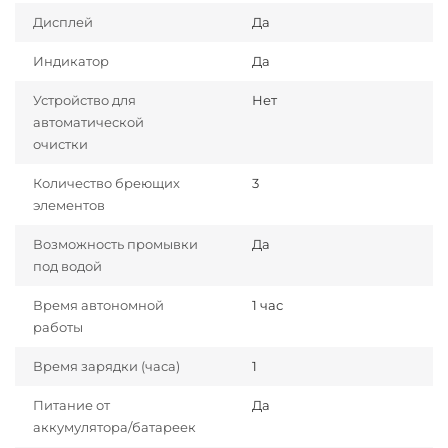
Дисплей
Да
Индикатор
Да
Устройство для
Нет
автоматической
очистки
Количество бреющих
3
элементов
Возможность промывки
Да
под водой
Время автономной
1 час
работы
Время зарядки (часа)
1
Питание от
Да
аккумулятора/батареек