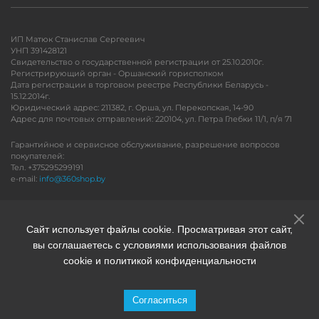
ИП Матюк Станислав Сергеевич
УНП 391428121
Свидетельство о государственной регистрации от 25.10.2010г.
Регистрирующий орган - Оршанский горисполком
Дата регистрации в торговом реестре Республики Беларусь -
15.12.2014г.
Юридический адрес: 211382, г. Орша, ул. Перекопская, 14-90
Адрес для почтовых отправлений: 220104, ул. Петра Глебки 11/1, п/я 71
Гарантийное и сервисное обслуживание, разрешение вопросов
покупателей:
Тел. +375295299191
e-mail:
info@360shop.by
Версия для печати
Сайт использует файлы cookie. Просматривая этот сайт,
вы соглашаетесь с условиями использования файлов
cookie и политикой конфиденциальности
Согласиться