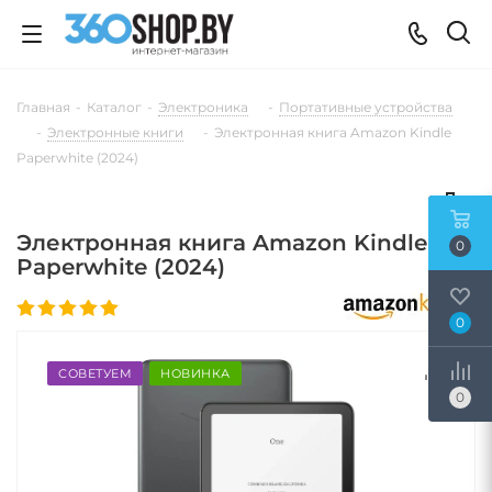
Главная
-
Каталог
-
Электроника
-
Портативные устройства
-
Электронные книги
-
Электронная книга Amazon Kindle
Paperwhite (2024)
Электронная книга Amazon Kindle
0
Paperwhite (2024)
0
СОВЕТУЕМ
НОВИНКА
0