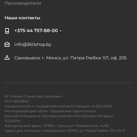
Производители
Наши контакты
+375 44 757-88-00
info@360shop.by
Самовывоз: г. Минск, ул. Петра Глебки 11/1, оф. 205
ИП Матюк Станислав Сергеевич
УНП 391428121
Свидетельство о государственной регистрации от 25.10.2010г.
Регистрирующий орган - Оршанский горисполком
Дата регистрации в торговом реестре Республики Беларусь -
15.12.2014г.
Юридический адрес: 211382, г. Орша, ул. Перекопская, 14-90
Адрес для почтовых отправлений: 220104, ул. Петра Глебки 11/1, п/я 71