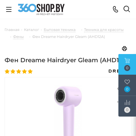
Главная
-
Каталог
-
Бытовая техника
-
Техника для красоты
-
Фены
-
Фен Dreame Hairdryer Gleam (AHD12A)
Фен Dreame Hairdryer Gleam (AHD12A)
0
0
0