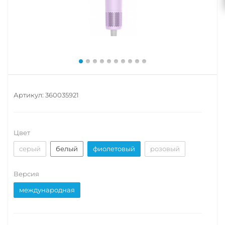
Артикул:
360035921
Цвет
серый
белый
фиолетовый
розовый
Версия
международная