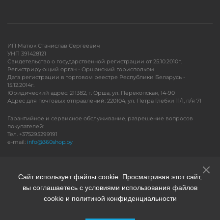
ИП Матюк Станислав Сергеевич
УНП 391428121
Свидетельство о государственной регистрации от 25.10.2010г.
Регистрирующий орган - Оршанский горисполком
Дата регистрации в торговом реестре Республики Беларусь -
15.12.2014г.
Юридический адрес: 211382, г. Орша, ул. Перекопская, 14-90
Адрес для почтовых отправлений: 220104, ул. Петра Глебки 11/1, п/я 71
Гарантийное и сервисное обслуживание, разрешение вопросов
покупателей:
Тел. +375295299191
e-mail:
info@360shop.by
Версия для печати
Сайт использует файлы cookie. Просматривая этот сайт,
вы соглашаетесь с условиями использования файлов
cookie и политикой конфиденциальности