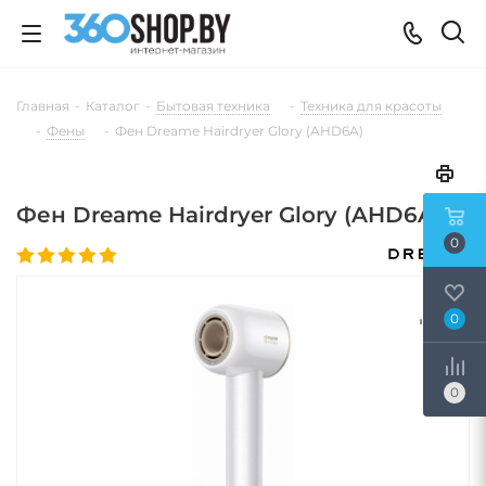
Главная
-
Каталог
-
Бытовая техника
-
Техника для красоты
-
Фены
-
Фен Dreame Hairdryer Glory (AHD6A)
Фен Dreame Hairdryer Glory (AHD6A)
0
0
0