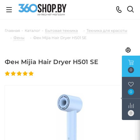
Главная
-
Каталог
-
Бытовая техника
-
Техника для красоты
-
Фены
-
Фен Mijia Hair Dryer H501 SE
Фен Mijia Hair Dryer H501 SE
0
0
0