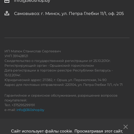
info@360shop.by
Самовывоз: г. Минск, ул. Петра Глебки 11/1, оф. 205
ИП Матюк Станислав Сергеевич
УНП 391428121
Свидетельство о государственной регистрации от 25.10.2010г.
Регистрирующий орган - Оршанский горисполком
Дата регистрации в торговом реестре Республики Беларусь -
15.12.2014г.
Юридический адрес: 211382, г. Орша, ул. Перекопская, 14-90
Адрес для почтовых отправлений: 220104, ул. Петра Глебки 11/1, п/я 71
Гарантийное и сервисное обслуживание, разрешение вопросов
покупателей:
Тел. +375295299191
e-mail:
info@360shop.by
Версия для печати
Сайт использует файлы cookie. Просматривая этот сайт,