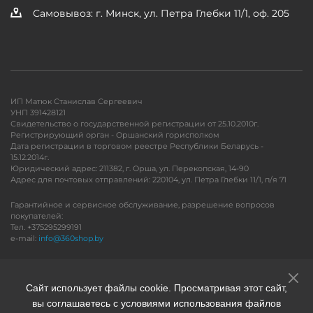
Самовывоз: г. Минск, ул. Петра Глебки 11/1, оф. 205
ИП Матюк Станислав Сергеевич
УНП 391428121
Свидетельство о государственной регистрации от 25.10.2010г.
Регистрирующий орган - Оршанский горисполком
Дата регистрации в торговом реестре Республики Беларусь -
15.12.2014г.
Юридический адрес: 211382, г. Орша, ул. Перекопская, 14-90
Адрес для почтовых отправлений: 220104, ул. Петра Глебки 11/1, п/я 71
Гарантийное и сервисное обслуживание, разрешение вопросов
покупателей:
Тел. +375295299191
e-mail:
info@360shop.by
Версия для печати
Сайт использует файлы cookie. Просматривая этот сайт,
вы соглашаетесь с условиями использования файлов