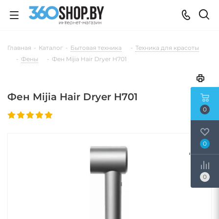
Главная
-
Каталог
-
Бытовая техника
-
Техника для красоты
-
Фены
-
Фен Mijia Hair Dryer H701
Фен Mijia Hair Dryer H701
0
0
0