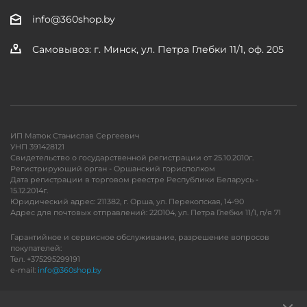
info@360shop.by
Самовывоз: г. Минск, ул. Петра Глебки 11/1, оф. 205
ИП Матюк Станислав Сергеевич
УНП 391428121
Свидетельство о государственной регистрации от 25.10.2010г.
Регистрирующий орган - Оршанский горисполком
Дата регистрации в торговом реестре Республики Беларусь -
15.12.2014г.
Юридический адрес: 211382, г. Орша, ул. Перекопская, 14-90
Адрес для почтовых отправлений: 220104, ул. Петра Глебки 11/1, п/я 71
Гарантийное и сервисное обслуживание, разрешение вопросов
покупателей:
Тел. +375295299191
e-mail:
info@360shop.by