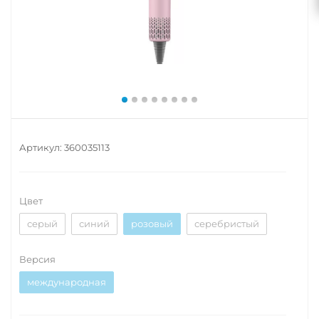
Артикул:
360035113
Цвет
серый
синий
розовый
серебристый
Версия
международная