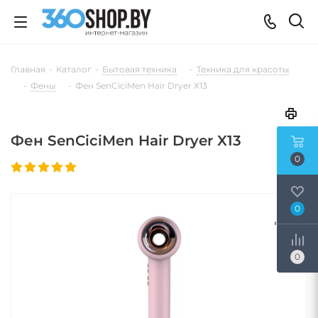
Главная
-
Каталог
-
Бытовая техника
-
Техника для красоты
-
Фены
-
Фен SenCiciMen Hair Dryer X13
Фен SenCiciMen Hair Dryer X13
0
0
0