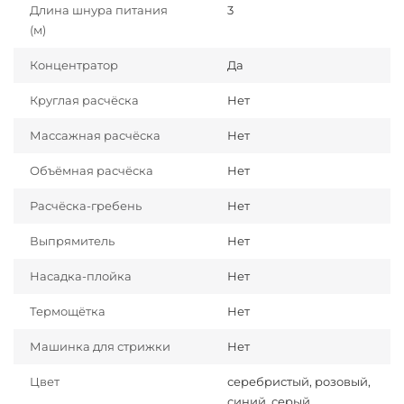
Длина шнура питания
3
(м)
Концентратор
Да
Круглая расчёска
Нет
Массажная расчёска
Нет
Объёмная расчёска
Нет
Расчёска-гребень
Нет
Выпрямитель
Нет
Насадка-плойка
Нет
Термощётка
Нет
Машинка для стрижки
Нет
Цвет
серебристый, розовый,
синий, серый