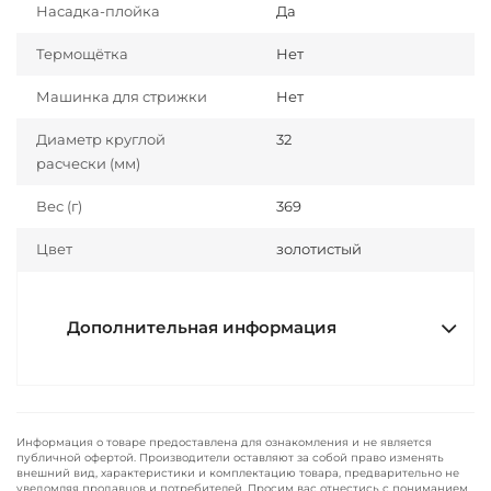
Насадка-плойка
Да
Термощётка
Нет
Машинка для стрижки
Нет
Диаметр круглой
32
расчески (мм)
Вес (г)
369
Цвет
золотистый
Дополнительная информация
Информация о товаре предоставлена для ознакомления и не является
публичной офертой. Производители оставляют за собой право изменять
внешний вид, характеристики и комплектацию товара, предварительно не
уведомляя продавцов и потребителей. Просим вас отнестись с пониманием