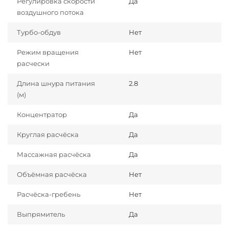
Регулировка скорости
Да
воздушного потока
Турбо-обдув
Нет
Режим вращения
Нет
расчески
Длина шнура питания
2.8
(м)
Концентратор
Да
Круглая расчёска
Да
Массажная расчёска
Да
Объёмная расчёска
Нет
Расчёска-гребень
Нет
Выпрямитель
Да