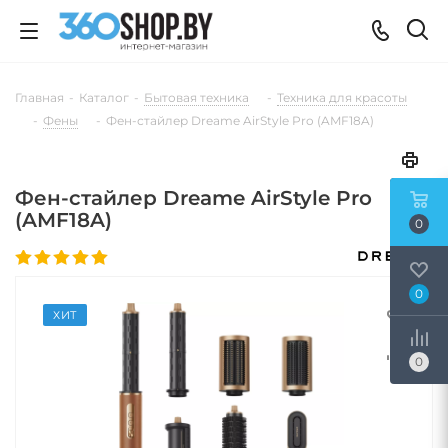
Главная
-
Каталог
-
Бытовая техника
-
Техника для красоты
-
Фены
-
Фен-стайлер Dreame AirStyle Pro (AMF18A)
Фен-стайлер Dreame AirStyle Pro
(AMF18A)
0
0
ХИТ
0