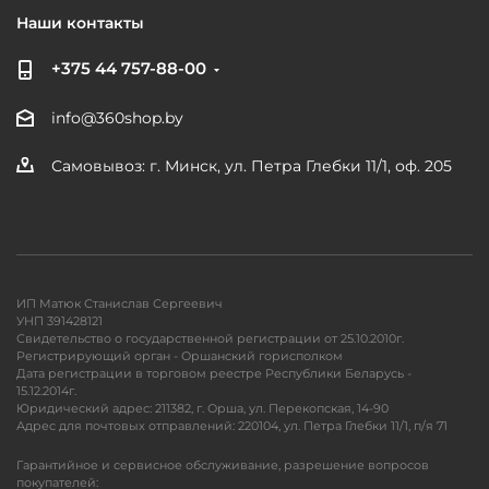
Наши контакты
+375 44 757-88-00
info@360shop.by
Самовывоз: г. Минск, ул. Петра Глебки 11/1, оф. 205
ИП Матюк Станислав Сергеевич
УНП 391428121
Свидетельство о государственной регистрации от 25.10.2010г.
Регистрирующий орган - Оршанский горисполком
Дата регистрации в торговом реестре Республики Беларусь -
15.12.2014г.
Юридический адрес: 211382, г. Орша, ул. Перекопская, 14-90
Адрес для почтовых отправлений: 220104, ул. Петра Глебки 11/1, п/я 71
Гарантийное и сервисное обслуживание, разрешение вопросов
покупателей: