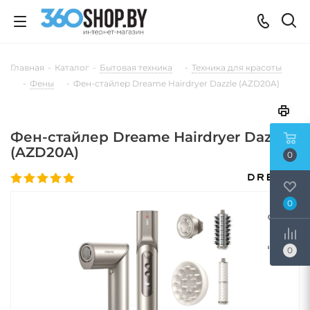
Главная
-
Каталог
-
Бытовая техника
-
Техника для красоты
-
Фены
-
Фен-стайлер Dreame Нairdryer Dazzle (AZD20A)
Фен-стайлер Dreame Нairdryer Dazzle
(AZD20A)
0
0
0