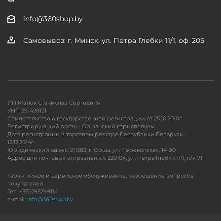
info@360shop.by
Самовывоз: г. Минск, ул. Петра Глебки 11/1, оф. 205
ИП Матюк Станислав Сергеевич
УНП 391428121
Свидетельство о государственной регистрации от 25.10.2010г.
Регистрирующий орган - Оршанский горисполком
Дата регистрации в торговом реестре Республики Беларусь -
15.12.2014г.
Юридический адрес: 211382, г. Орша, ул. Перекопская, 14-90
Адрес для почтовых отправлений: 220104, ул. Петра Глебки 11/1, п/я 71
Гарантийное и сервисное обслуживание, разрешение вопросов
покупателей:
Тел. +375295299191
e-mail:
info@360shop.by