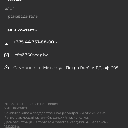
Блог
Производители
Наши контакты
+375 44 757-88-00
info@360shop.by
Самовывоз: г. Минск, ул. Петра Глебки 11/1, оф. 205
ИП Матюк Станислав Сергеевич
УНП 391428121
Свидетельство о государственной регистрации от 25.10.2010г.
Регистрирующий орган - Оршанский горисполком
Дата регистрации в торговом реестре Республики Беларусь -
15.12.2014г.