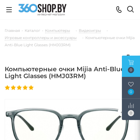
Главная
-
Каталог
-
Компьютеры
-
Видеоигры
-
Игровые контроллеры и аксессуары
-
Компьютерные очки Mijia
Anti-Blue Light Glasses (HMJ03RM)
Компьютерные очки Mijia Anti-Blue
0
Light Glasses (HMJ03RM)
0
0