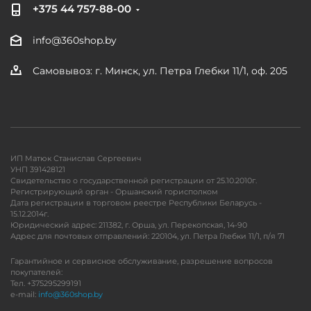
+375 44 757-88-00
info@360shop.by
Самовывоз: г. Минск, ул. Петра Глебки 11/1, оф. 205
ИП Матюк Станислав Сергеевич
УНП 391428121
Свидетельство о государственной регистрации от 25.10.2010г.
Регистрирующий орган - Оршанский горисполком
Дата регистрации в торговом реестре Республики Беларусь -
15.12.2014г.
Юридический адрес: 211382, г. Орша, ул. Перекопская, 14-90
Адрес для почтовых отправлений: 220104, ул. Петра Глебки 11/1, п/я 71
Гарантийное и сервисное обслуживание, разрешение вопросов
покупателей:
Тел. +375295299191
e-mail:
info@360shop.by