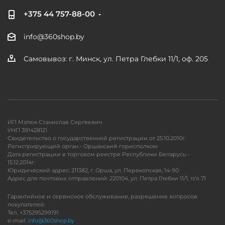
+375 44 757-88-00
info@360shop.by
Самовывоз: г. Минск, ул. Петра Глебки 11/1, оф. 205
ИП Матюк Станислав Сергеевич
УНП 391428121
Свидетельство о государственной регистрации от 25.10.2010г.
Регистрирующий орган - Оршанский горисполком
Дата регистрации в торговом реестре Республики Беларусь -
15.12.2014г.
Юридический адрес: 211382, г. Орша, ул. Перекопская, 14-90
Адрес для почтовых отправлений: 220104, ул. Петра Глебки 11/1, п/я 71
Гарантийное и сервисное обслуживание, разрешение вопросов
покупателей:
Тел. +375295299191
e-mail:
info@360shop.by