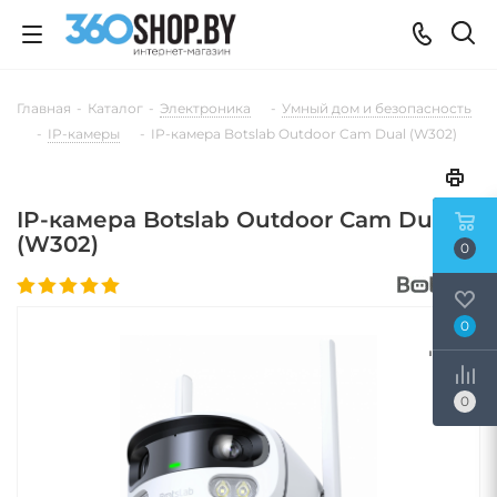
Главная
-
Каталог
-
Электроника
-
Умный дом и безопасность
-
IP-камеры
-
IP-камера Botslab Outdoor Cam Dual (W302)
IP-камера Botslab Outdoor Cam Dual
(W302)
0
0
0