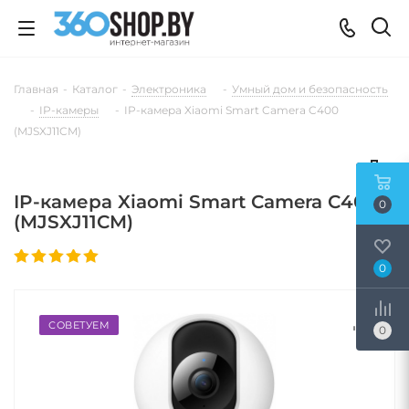
Главная
-
Каталог
-
Электроника
-
Умный дом и безопасность
-
IP-камеры
-
IP-камера Xiaomi Smart Camera C400
(MJSXJ11CM)
IP-камера Xiaomi Smart Camera C400
0
(MJSXJ11CM)
0
СОВЕТУЕМ
0