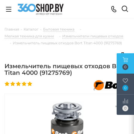
Главная
-
Каталог
-
Бытовая техника
-
Мелкая техника для кухни
-
Измельчители пищевых отходов
-
Измельчитель пищевых отходов Bort Titan 4000 (91275769)
Измельчитель пищевых отходов Bort
0
Titan 4000 (91275769)
0
0