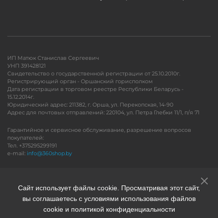
ИП Матюк Станислав Сергеевич
УНП 391428121
Свидетельство о государственной регистрации от 25.10.2010г.
Регистрирующий орган - Оршанский горисполком
Дата регистрации в торговом реестре Республики Беларусь -
15.12.2014г.
Юридический адрес: 211382, г. Орша, ул. Перекопская, 14-90
Адрес для почтовых отправлений: 220104, ул. Петра Глебки 11/1, п/я 71
Гарантийное и сервисное обслуживание, разрешение вопросов
покупателей:
Тел. +375295299191
e-mail:
info@360shop.by
Версия для печати
Сайт использует файлы cookie. Просматривая этот сайт,
вы соглашаетесь с условиями использования файлов
cookie и политикой конфиденциальности