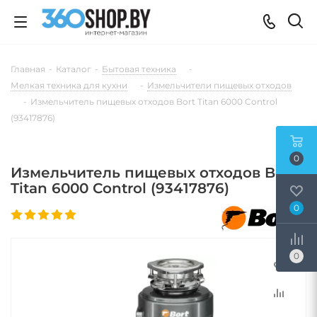
Главная
-
Каталог
-
Бытовая техника
-
Мелкая техника для кухни
-
Измельчители пищевых отходов
-
Измельчитель пищевых отходов Bort Titan 6000 Control
(93417876)
0
Измельчитель пищевых отходов Bort
Titan 6000 Control (93417876)
0
0