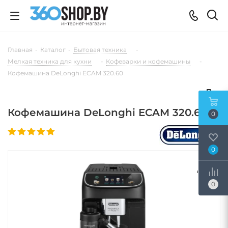
Главная
-
Каталог
-
Бытовая техника
-
Мелкая техника для кухни
-
Кофеварки и кофемашины
-
Кофемашина DeLonghi ECAM 320.60
Кофемашина DeLonghi ECAM 320.60
0
0
0