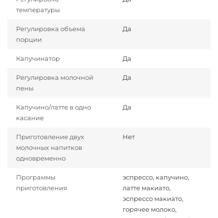
температуры
Регулировка объема
Да
порции
Капучинатор
Да
Регулировка молочной
Да
пены
Капучино/латте в одно
Да
касание
Приготовление двух
Нет
молочных напитков
одновременно
Программы
эспрессо, капучино,
приготовления
латте макиато,
эспрессо макиато,
горячее молоко,