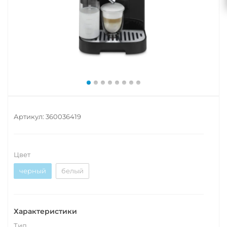
Артикул:
360036419
Цвет
черный
белый
Характеристики
Тип