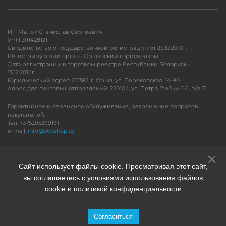
ИП Матюк Станислав Сергеевич
УНП 391428121
Свидетельство о государственной регистрации от 25.10.2010г.
Регистрирующий орган - Оршанский горисполком
Дата регистрации в торговом реестре Республики Беларусь -
15.12.2014г.
Юридический адрес: 211382, г. Орша, ул. Перекопская, 14-90
Адрес для почтовых отправлений: 220104, ул. Петра Глебки 11/1, п/я 71
Гарантийное и сервисное обслуживание, разрешение вопросов
покупателей:
Тел. +375295299191
e-mail:
info@360shop.by
Версия для печати
Сайт использует файлы cookie. Просматривая этот сайт,
вы соглашаетесь с условиями использования файлов
cookie и политикой конфиденциальности
Согласиться