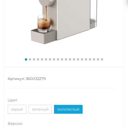
Артикул:
360032279
Цвет
серый
зеленый
золотистый
Версия