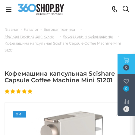
Главная
-
Каталог
-
Бытовая техника
-
Мелкая техника для кухни
-
Кофеварки и кофемашины
-
Кофемашина капсульная Scishare Capsule Coffee Machine Mini
S1201
0
Кофемашина капсульная Scishare
Capsule Coffee Machine Mini S1201
0
0
ХИТ