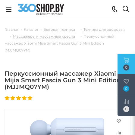
Главная
-
Каталог
-
Бытовая техника
-
Техника для здоровья
-
Массажеры и массажные кресла
-
Перкуссионный
массажер Xiaomi Mijia Smart Fascia Gun 3 Mini Edition
(MJJMQ07YM)
0
Перкуссионный массажер Xiaomi
Mijia Smart Fascia Gun 3 Mini Edition
(MJJMQ07YM)
0
0