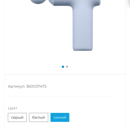
Артикул:
360037475
Цвет
серый
белый
синий