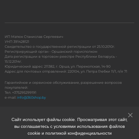
ИП Матюк Станислав Сергеевич
УНП 391428121
Свидетельство о государственной регистрации от 25.10.2010г.
Регистрирующий орган - Оршанский горисполком
Дата регистрации в торговом реестре Республики Беларусь -
15.12.2014г.
Юридический адрес: 211382, г. Орша, ул. Перекопская, 14-90
Адрес для почтовых отправлений: 220104, ул. Петра Глебки 11/1, п/я 71
Гарантийное и сервисное обслуживание, разрешение вопросов
покупателей:
Тел. +375295299191
e-mail:
info@360shop.by
Версия для печати
Сайт использует файлы cookie. Просматривая этот сайт,
вы соглашаетесь с условиями использования файлов
cookie и политикой конфиденциальности