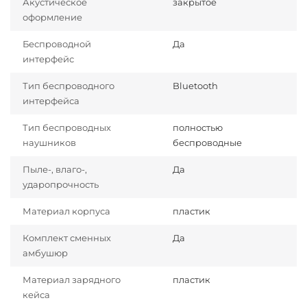
Акустическое
закрытое
оформление
Беспроводной
Да
интерфейс
Тип беспроводного
Bluetooth
интерфейса
Тип беспроводных
полностью
наушников
беспроводные
Пыле-, влаго-,
Да
ударопрочность
Материал корпуса
пластик
Комплект сменных
Да
амбушюр
Материал зарядного
пластик
кейса