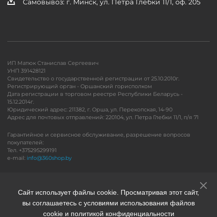
Самовывоз: г. Минск, ул. Петра Глебки 11/1, оф. 205
ИП Матюк Станислав Сергеевич
УНП 391428121
Свидетельство о государственной регистрации от 25.10.2010г.
Регистрирующий орган - Оршанский горисполком
Дата регистрации в торговом реестре Республики Беларусь -
15.12.2014г.
Юридический адрес: 211382, г. Орша, ул. Перекопская, 14-90
Адрес для почтовых отправлений: 220104, ул. Петра Глебки 11/1, п/я 71
Гарантийное и сервисное обслуживание, разрешение вопросов
покупателей:
Тел. +375295299191
e-mail:
info@360shop.by
Версия для печати
Сайт использует файлы cookie. Просматривая этот сайт,
вы соглашаетесь с условиями использования файлов
cookie и политикой конфиденциальности