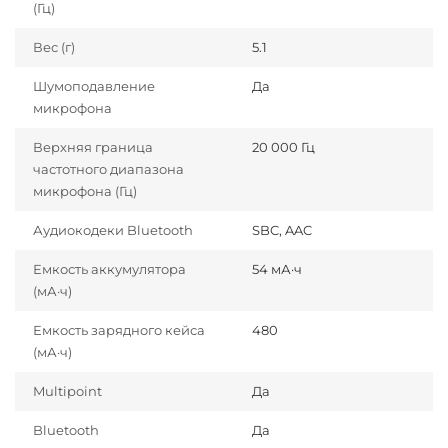
(Гц)
Вес (г)
5.1
Шумоподавление
Да
микрофона
Верхняя граница
20 000 Гц
частотного диапазона
микрофона (Гц)
Аудиокодеки Bluetooth
SBC, AAC
Емкость аккумулятора
54 мА·ч
(мА·ч)
Емкость зарядного кейса
480
(мА·ч)
Multipoint
Да
Bluetooth
Да