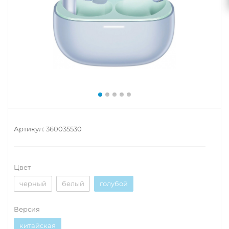
Артикул:
360035530
Цвет
черный
белый
голубой
Версия
китайская