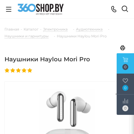
Главная
-
Каталог
-
Электроника
-
Аудиотехника
-
Наушники и гарнитуры
-
Наушники Haylou Mori Pro
Наушники Haylou Mori Pro
0
0
0