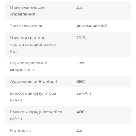
Приложение для
Да
управления
Тип излучателя
динамический
Нижняя граница
20 Гц
частотного диапазона
(Гц)
Шумоподавление
Нет
микрофона
Аудиокодеки Bluetooth
SBC
Емкость аккумулятора
35 мА·ч
(мА·ч)
Емкость зарядного кейса
400
(мА·ч)
Multipoint
Да