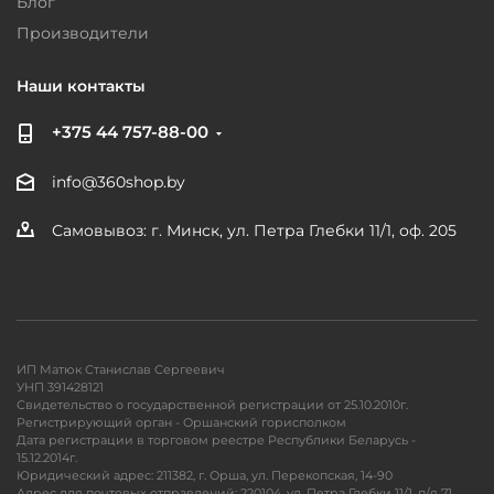
Блог
Производители
Наши контакты
+375 44 757-88-00
info@360shop.by
Самовывоз: г. Минск, ул. Петра Глебки 11/1, оф. 205
ИП Матюк Станислав Сергеевич
УНП 391428121
Свидетельство о государственной регистрации от 25.10.2010г.
Регистрирующий орган - Оршанский горисполком
Дата регистрации в торговом реестре Республики Беларусь -
15.12.2014г.
Юридический адрес: 211382, г. Орша, ул. Перекопская, 14-90
Адрес для почтовых отправлений: 220104, ул. Петра Глебки 11/1, п/я 71