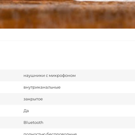
наушники с микрофоном
внутриканальные
закрытое
Да
Bluetooth
полностью беспроводные