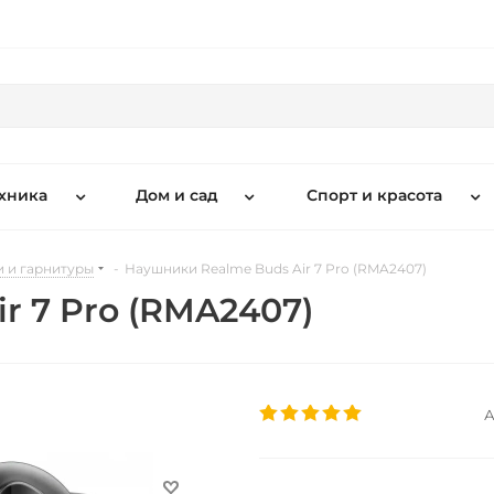
хника
Дом и сад
Спорт и красота
 и гарнитуры
-
Наушники Realme Buds Air 7 Pro (RMA2407)
r 7 Pro (RMA2407)
А