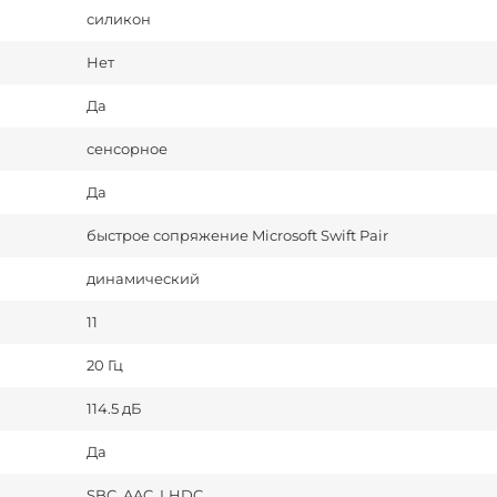
силикон
Нет
Да
сенсорное
Да
быстрое сопряжение Microsoft Swift Pair
динамический
11
20 Гц
114.5 дБ
Да
SBC, AAC, LHDC