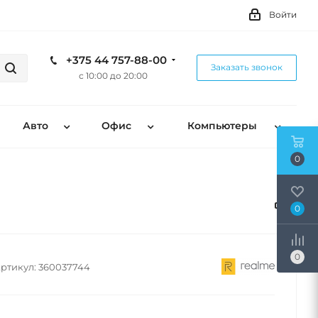
Войти
+375 44 757-88-00
Заказать звонок
с 10:00 до 20:00
Авто
Офис
Компьютеры
0
0
0
ртикул:
360037744