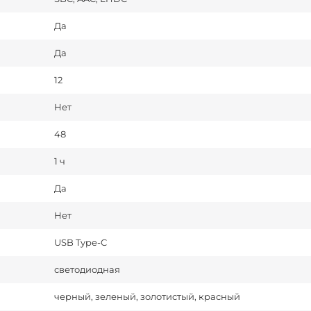
Да
Да
12
Нет
48
1 ч
Да
Нет
USB Type-C
светодиодная
черный, зеленый, золотистый, красный