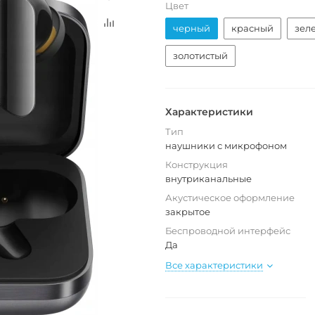
Цвет
черный
красный
зел
золотистый
Характеристики
Тип
наушники с микрофоном
Конструкция
внутриканальные
Акустическое оформление
закрытое
Беспроводной интерфейс
Да
Все характеристики