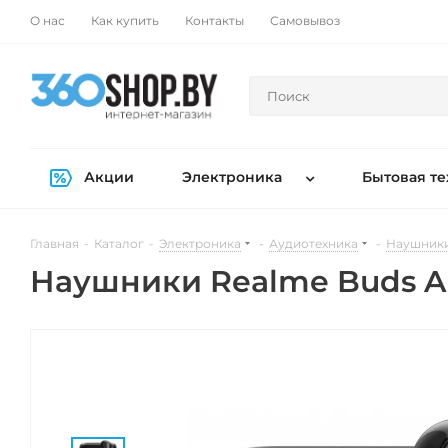
О нас
Как купить
Контакты
Самовывоз
Акции
Электроника
Бытовая те
Главная
-
Каталог
-
Электроника
-
Аудиотехника
-
Наушники
Наушники Realme Buds Ai