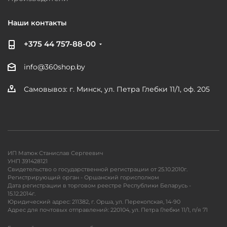
Наши контакты
+375 44 757-88-00
info@360shop.by
Самовывоз: г. Минск, ул. Петра Глебки 11/1, оф. 205
ИП Матюк Станислав Сергеевич
УНП 391428121
Свидетельство о государственной регистрации от 25.10.2010г.
Регистрирующий орган - Оршанский горисполком
Дата регистрации в торговом реестре Республики Беларусь -
15.12.2014г.
Юридический адрес: 211382, г. Орша, ул. Перекопская, 14-90
Адрес для почтовых отправлений: 220104, ул. Петра Глебки 11/1, п/я 71