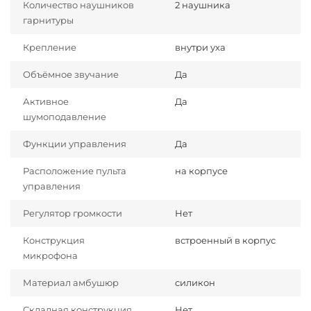
Количество наушников
2 наушника
гарнитуры
Крепление
внутри уха
Объёмное звучание
Да
Активное
Да
шумоподавление
Функции управления
Да
Расположение пульта
на корпусе
управления
Регулятор громкости
Нет
Конструкция
встроенный в корпус
микрофона
Материал амбушюр
силикон
Складная конструкция
Нет