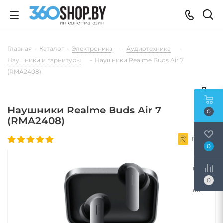
Главная
-
Каталог
-
Электроника
-
Аудиотехника
-
Наушники и гарнитуры
-
Наушники Realme Buds Air 7
(RMA2408)
Наушники Realme Buds Air 7
0
(RMA2408)
0
0