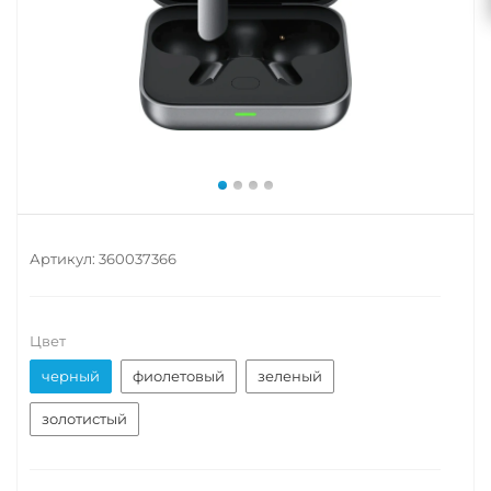
Артикул:
360037366
Цвет
черный
фиолетовый
зеленый
золотистый