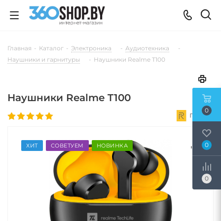
Главная
-
Каталог
-
Электроника
-
Аудиотехника
-
Наушники и гарнитуры
-
Наушники Realme T100
Наушники Realme T100
0
0
ХИТ
СОВЕТУЕМ
НОВИНКА
0