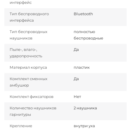
интерфейс
Тип беспроводного
Bluetooth
интерфейса
Тип беспроводных
полностью
наушников
беспроводные
Пыле-, влаго-,
Да
ударопрочность
Материал корпуса
пластик
Комплект сменных
Да
амбушюр
Комплект фиксаторов
Нет
Количество наушников
2 наушника
гарнитуры
Крепление
внутри уха