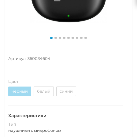
Артикул:
360034604
Цвет
черный
белый
синий
Характеристики
Тип
наушники с микрофоном