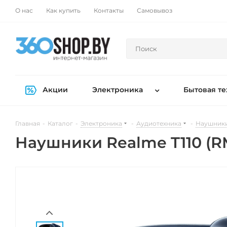
О нас
Как купить
Контакты
Самовывоз
Акции
Электроника
Бытовая те
Главная
-
Каталог
-
Электроника
-
Аудиотехника
-
Наушники
Наушники Realme T110 (R