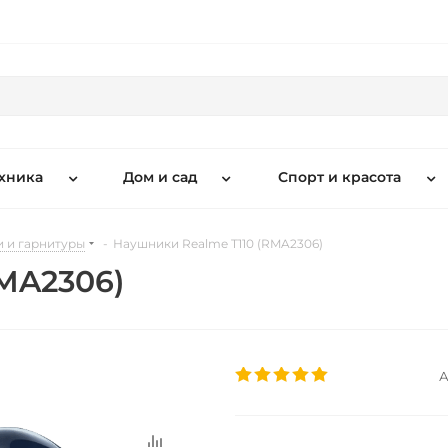
хника
Дом и сад
Спорт и красота
 и гарнитуры
-
Наушники Realme T110 (RMA2306)
MA2306)
А