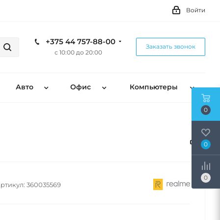
Войти
+375 44 757-88-00
Заказать звонок
с 10:00 до 20:00
Авто
Офис
Компьютеры
0
0
0
ртикул:
360035569