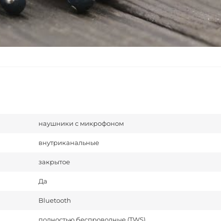
наушники с микрофоном
внутриканальные
закрытое
Да
Bluetooth
полностью беспроводные (TWS)