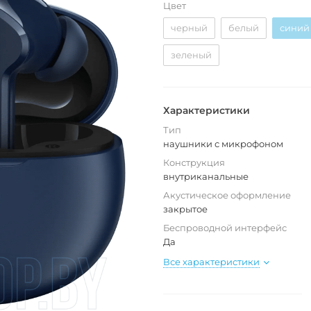
Цвет
черный
белый
синий
зеленый
Характеристики
Тип
наушники с микрофоном
Конструкция
внутриканальные
Акустическое оформление
закрытое
Беспроводной интерфейс
Да
Все характеристики