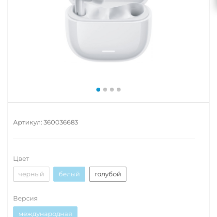
Артикул:
360036683
Цвет
черный
белый
голубой
Версия
международная