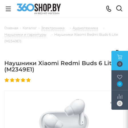
Главная
-
Каталог
-
Электроника
-
Аудиотехника
-
Наушники и гарнитуры
-
Наушники Xiaomi Redmi Buds 6 Lite
(M2349E1)
Наушники Xiaomi Redmi Buds 6 Lite
0
(M2349E1)
0
0