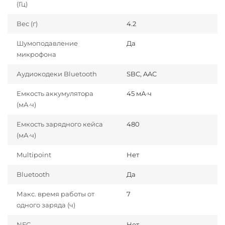
(Гц)
Вес (г)
4.2
Шумоподавление
Да
микрофона
Аудиокодеки Bluetooth
SBC, AAC
Емкость аккумулятора
45 мА·ч
(мА·ч)
Емкость зарядного кейса
480
(мА·ч)
Multipoint
Нет
Bluetooth
Да
Макс. время работы от
7
одного заряда (ч)
NFC
Нет