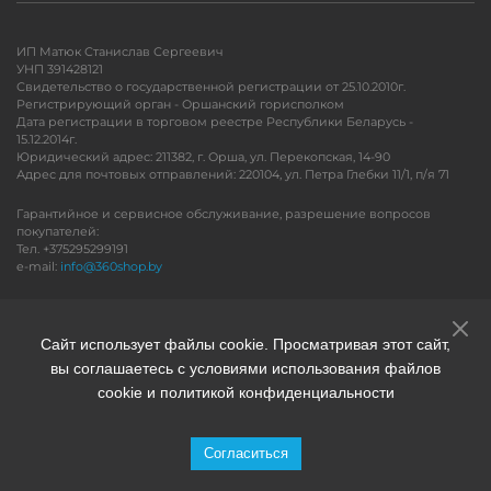
ИП Матюк Станислав Сергеевич
УНП 391428121
Свидетельство о государственной регистрации от 25.10.2010г.
Регистрирующий орган - Оршанский горисполком
Дата регистрации в торговом реестре Республики Беларусь -
15.12.2014г.
Юридический адрес: 211382, г. Орша, ул. Перекопская, 14-90
Адрес для почтовых отправлений: 220104, ул. Петра Глебки 11/1, п/я 71
Гарантийное и сервисное обслуживание, разрешение вопросов
покупателей:
Тел. +375295299191
e-mail:
info@360shop.by
Версия для печати
Сайт использует файлы cookie. Просматривая этот сайт,
вы соглашаетесь с условиями использования файлов
cookie и политикой конфиденциальности
Согласиться