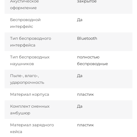
Акустическое
закрытое
оформление
Беспроводной
Да
интерфейс
Тип беспроводного
Bluetooth
интерфейса
Тип беспроводных
полностью
наушников
беспроводные
Пыле-, влаго-,
Да
ударопрочность
Материал корпуса
пластик
Комплект сменных
Да
амбушюр
Материал зарядного
пластик
кейса