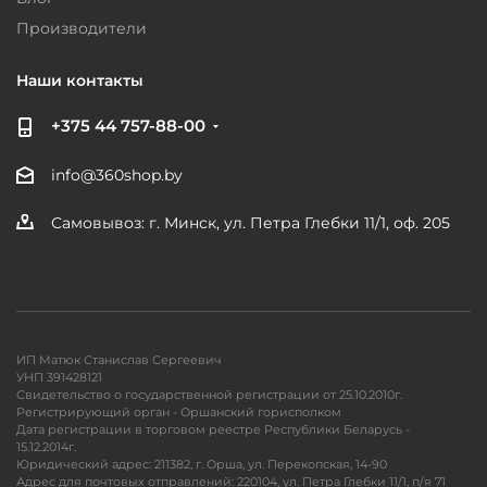
Производители
Наши контакты
+375 44 757-88-00
info@360shop.by
Самовывоз: г. Минск, ул. Петра Глебки 11/1, оф. 205
ИП Матюк Станислав Сергеевич
УНП 391428121
Свидетельство о государственной регистрации от 25.10.2010г.
Регистрирующий орган - Оршанский горисполком
Дата регистрации в торговом реестре Республики Беларусь -
15.12.2014г.
Юридический адрес: 211382, г. Орша, ул. Перекопская, 14-90
Адрес для почтовых отправлений: 220104, ул. Петра Глебки 11/1, п/я 71