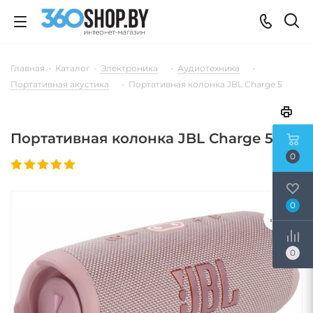
Главная
-
Каталог
-
Электроника
-
Аудиотехника
-
Портативная акустика
-
Портативная колонка JBL Charge 5
Портативная колонка JBL Charge 5
0
0
0