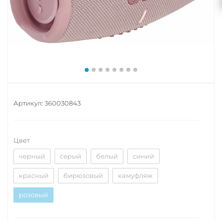
Артикул:
360030843
Цвет
черный
серый
белый
синий
красный
бирюзовый
камуфляж
розовый