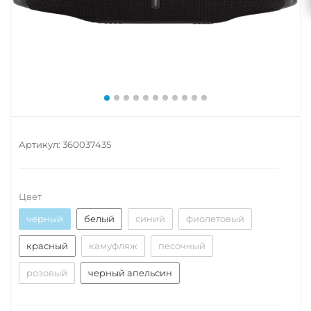
Артикул:
360037435
Цвет
черный
белый
синий
фиолетовый
красный
камуфляж
песочный
розовый
черный апельсин