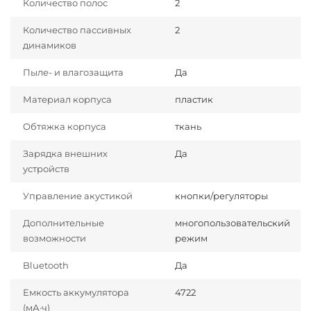
Количество полос
2
Количество пассивных
2
динамиков
Пыле- и влагозащита
Да
Материал корпуса
пластик
Обтяжка корпуса
ткань
Зарядка внешних
Да
устройств
Управление акустикой
кнопки/регуляторы
Дополнительные
многопользовательский
возможности
режим
Bluetooth
Да
Емкость аккумулятора
4722
(мА·ч)