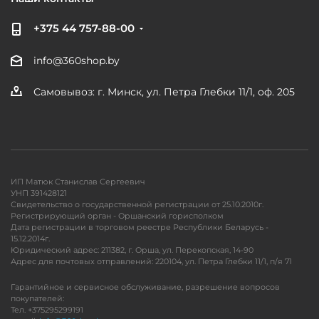
+375 44 757-88-00
info@360shop.by
Самовывоз: г. Минск, ул. Петра Глебки 11/1, оф. 205
ИП Матюк Станислав Сергеевич
УНП 391428121
Свидетельство о государственной регистрации от 25.10.2010г.
Регистрирующий орган - Оршанский горисполком
Дата регистрации в торговом реестре Республики Беларусь -
15.12.2014г.
Юридический адрес: 211382, г. Орша, ул. Перекопская, 14-90
Адрес для почтовых отправлений: 220104, ул. Петра Глебки 11/1, п/я 71
Гарантийное и сервисное обслуживание, разрешение вопросов
покупателей:
Тел. +375295299191