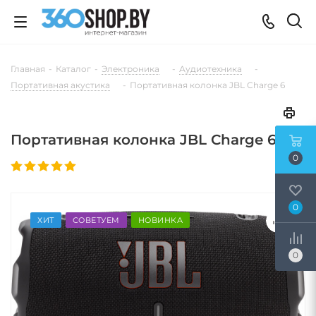
Главная
-
Каталог
-
Электроника
-
Аудиотехника
-
Портативная акустика
-
Портативная колонка JBL Charge 6
Портативная колонка JBL Charge 6
0
0
ХИТ
СОВЕТУЕМ
НОВИНКА
0