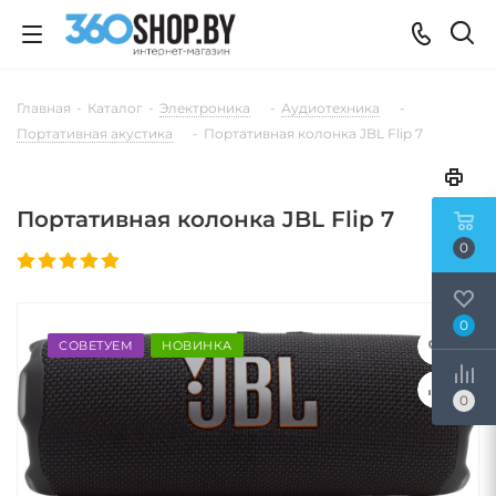
Главная
-
Каталог
-
Электроника
-
Аудиотехника
-
Портативная акустика
-
Портативная колонка JBL Flip 7
Портативная колонка JBL Flip 7
0
0
СОВЕТУЕМ
НОВИНКА
0