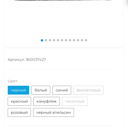
Артикул:
360037427
Цвет
черный
белый
синий
фиолетовый
красный
камуфляж
песочный
розовый
черный апельсин