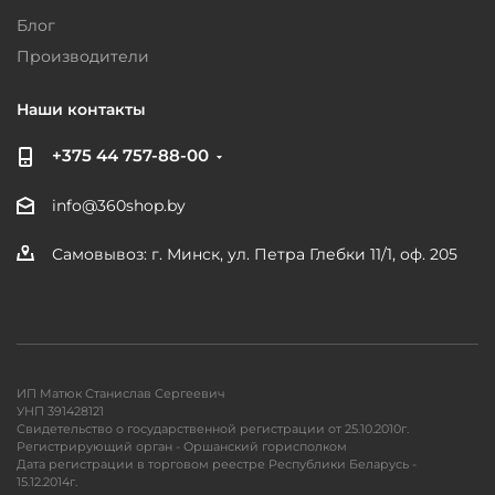
Блог
Производители
Наши контакты
+375 44 757-88-00
info@360shop.by
Самовывоз: г. Минск, ул. Петра Глебки 11/1, оф. 205
ИП Матюк Станислав Сергеевич
УНП 391428121
Свидетельство о государственной регистрации от 25.10.2010г.
Регистрирующий орган - Оршанский горисполком
Дата регистрации в торговом реестре Республики Беларусь -
15.12.2014г.