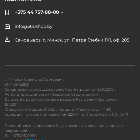
+375 44 757-88-00
info@360shop.by
Самовывоз: г. Минск, ул. Петра Глебки 11/1, оф. 205
ИП Матюк Станислав Сергеевич
УНП 391428121
Свидетельство о государственной регистрации от 25.10.2010г.
Регистрирующий орган - Оршанский горисполком
Дата регистрации в торговом реестре Республики Беларусь -
15.12.2014г.
Юридический адрес: 211382, г. Орша, ул. Перекопская, 14-90
Адрес для почтовых отправлений: 220104, ул. Петра Глебки 11/1, п/я 71
Гарантийное и сервисное обслуживание, разрешение вопросов
покупателей:
Тел. +375295299191