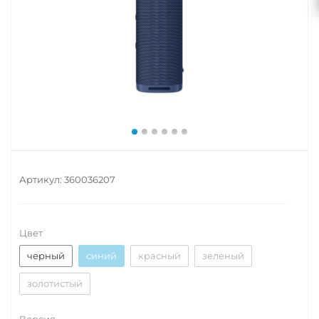
Артикул:
360036207
Цвет
черный
синий
красный
зеленый
золотистый