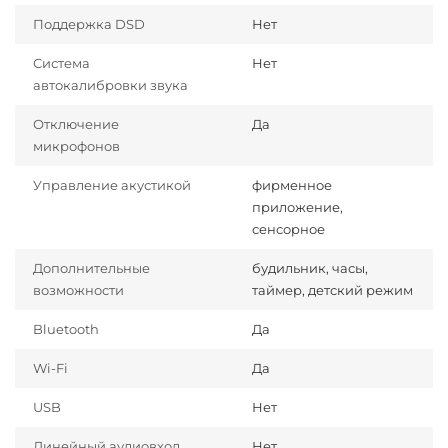
Поддержка DSD
Нет
Система
Нет
автокалибровки звука
Отключение
Да
микрофонов
Управление акустикой
фирменное
приложение,
сенсорное
Дополнительные
будильник, часы,
возможности
таймер, детский режим
Bluetooth
Да
Wi-Fi
Да
USB
Нет
Линейный аудиовход
Нет