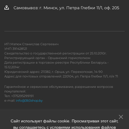
Самовывоз: г. Минск, ул. Петра Глебки 11/1, оф. 205
ИП Матюк Станислав Сергеевич
УНП 391428121
Свидетельство о государственной регистрации от 25.10.2010г.
Регистрирующий орган - Оршанский горисполком
Дата регистрации в торговом реестре Республики Беларусь -
15.12.2014г.
Юридический адрес: 211382, г. Орша, ул. Перекопская, 14-90
Адрес для почтовых отправлений: 220104, ул. Петра Глебки 11/1, п/я 71
Гарантийное и сервисное обслуживание, разрешение вопросов
покупателей:
Тел. +375295299191
e-mail:
info@360shop.by
Версия для печати
Сайт использует файлы cookie. Просматривая этот сайт,
вы соглашаетесь с условиями использования файлов