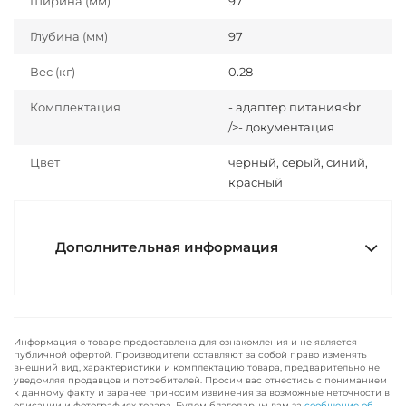
Ширина (мм)
97
Глубина (мм)
97
Вес (кг)
0.28
Комплектация
- адаптер питания<br
/>- документация
Цвет
черный, серый, синий,
красный
Дополнительная информация
Информация о товаре предоставлена для ознакомления и не является
публичной офертой. Производители оставляют за собой право изменять
внешний вид, характеристики и комплектацию товара, предварительно не
уведомляя продавцов и потребителей. Просим вас отнестись с пониманием
к данному факту и заранее приносим извинения за возможные неточности в
описании и фотографиях товара. Будем благодарны вам за
сообщение об