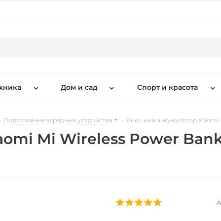
хника
Дом и сад
Спорт и красота
-
Портативные зарядные устройства
-
Внешний аккумулятор Xiaomi 
omi Mi Wireless Power Ban
А