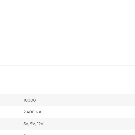
10000
2 400 мА
5V, 9V, 12V