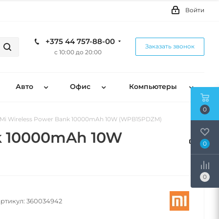
Войти
+375 44 757-88-00
Заказать звонок
с 10:00 до 20:00
Авто
Офис
Компьютеры
0
Mi Wireless Power Bank 10000mAh 10W (WPB15PDZM)
k 10000mAh 10W
0
0
ртикул:
360034942