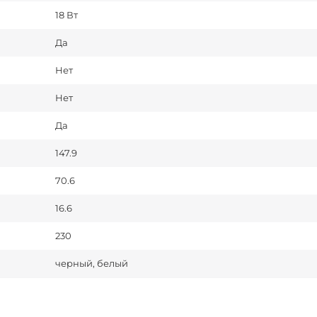
18 Вт
Да
Нет
Нет
Да
147.9
70.6
16.6
230
черный, белый