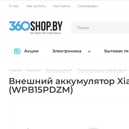
О нас
Как купить
Контакты
Самовывоз
Акции
Электроника
Бытовая те
Главная
-
Каталог
-
Электроника
-
Портативные устройства
Внешний аккумулятор Xia
(WPB15PDZM)